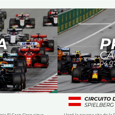
A
P
CA
04.0
CIRCUITO 
SPIELBERG
ria El Gran Circo sigue
Llegó la novena cita de la