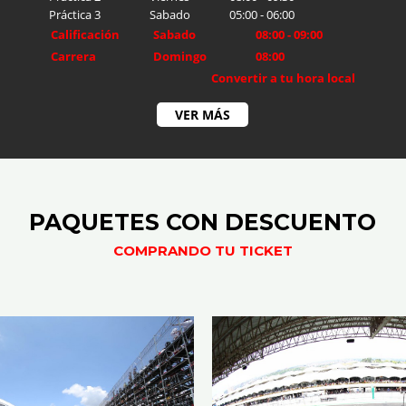
Práctica 3
Sabado
05:00
-
06:00
Calificación
Sabado
08:00
-
09:00
Carrera
Domingo
08:00
Convertir a tu hora local
VER MÁS
PAQUETES CON DESCUENTO
COMPRANDO TU TICKET